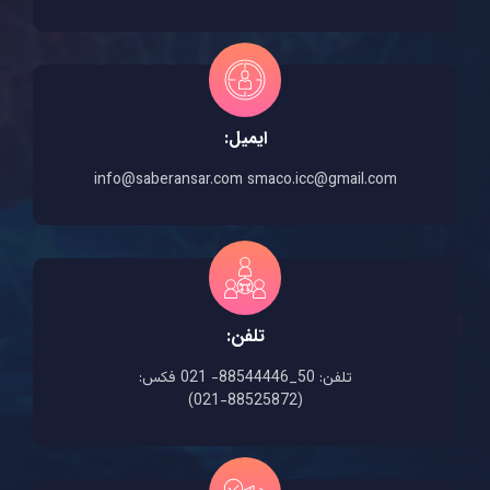
ایمیل:
info@saberansar.com smaco.icc@gmail.com
تلفن:
تلفن: 50_88544446- 021 فکس:
(88525872-021)