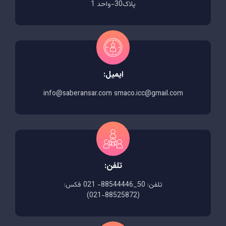
پلاک30-واحد 1
ایمیل:
info@saberansar.com smaco.icc@gmail.com
تلفن:
تلفن: 50_88544446- 021 فکس:
(88525872-021)