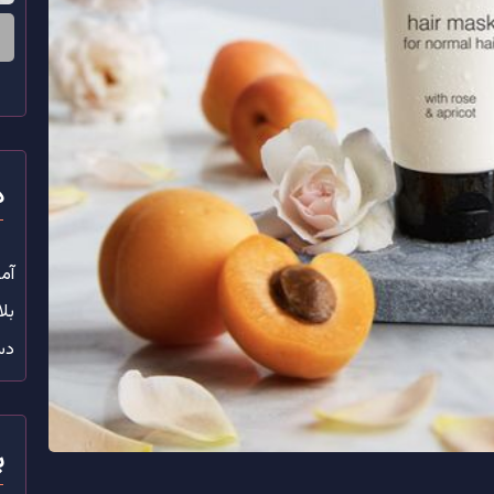
د
آم
بل
دس
ب