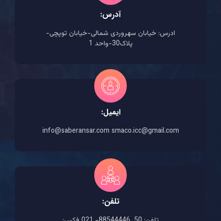
آدرس:
ادرس: خیابان سهروردی شمالی-خیابان توپچی-
پلاک30-واحد 1
ایمیل:
info@saberansar.com smaco.icc@gmail.com
تلفن:
تلفن: 50_88544446- 021 فکس: