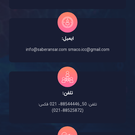
ایمیل:
info@saberansar.com smaco.icc@gmail.com
تلفن:
تلفن: 50_88544446- 021 فکس:
(88525872-021)