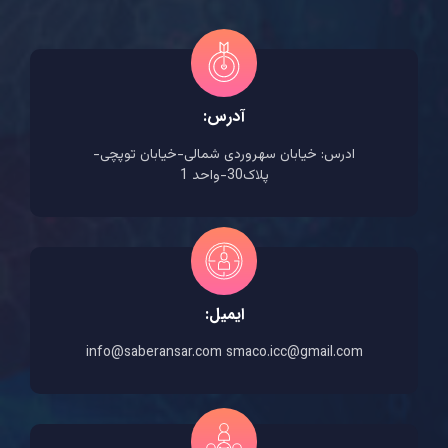
آدرس:
ادرس: خیابان سهروردی شمالی-خیابان توپچی-
پلاک30-واحد 1
ایمیل:
info@saberansar.com smaco.icc@gmail.com